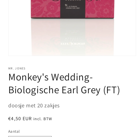
Media
1
openen
MR. JONES
in
Monkey's Wedding-
modaal
Biologische Earl Grey (FT)
doosje met 20 zakjes
Normale
€4,50 EUR
incl. BTW
prijs
Aantal
Aantal