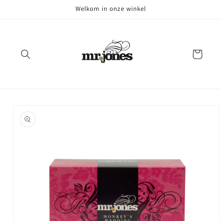
Meteen
Welkom in onze winkel
naar de
content
Winkelwagen
Ga direct naar
productinformatie